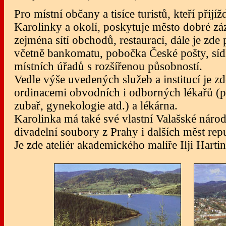
Pro místní občany a tisíce turistů, kteří přij
Karolinky a okolí, poskytuje město dobré záz
zejména sítí obchodů, restaurací, dále je zd
včetně bankomatu, pobočka České pošty, sídl
místních úřadů s rozšířenou působností.
Vedle výše uvedených služeb a institucí je zd
ordinacemi obvodních i odborných lékařů (pra
zubař, gynekologie atd.) a lékárna.
Karolinka má také své vlastní Valašské národ
divadelní soubory z Prahy i dalších měst rep
Je zde ateliér akademického malíře Ilji Hartin