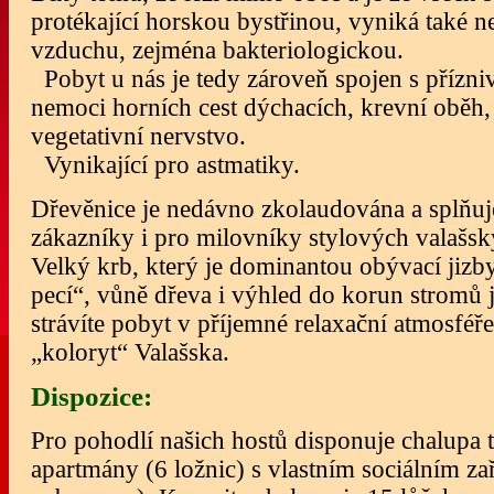
protékající horskou bystřinou, vyniká také n
vzduchu, zejména bakteriologickou.
Pobyt u nás je tedy zároveň spojen s přízni
nemoci horních cest dýchacích, krevní oběh
vegetativní nervstvo.
Vynikající pro astmatiky.
Dřevěnice je nedávno zkolaudována a splňu
zákazníky i pro milovníky stylových valašsk
Velký krb, který je dominantou obývací jizby 
pecí“, vůně dřeva i výhled do korun stromů 
strávíte pobyt v příjemné relaxační atmosféře a
„koloryt“ Valašska.
Dispozice:
Pro pohodlí našich hostů disponuje chalupa 
apartmány (6 ložnic) s vlastním sociálním z