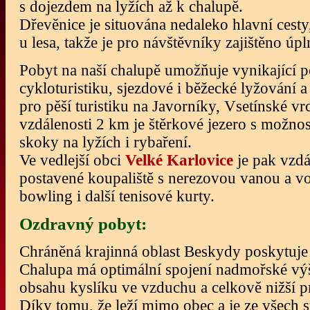
s dojezdem na lyžích až k chalupě.
Dřevěnice je situována nedaleko hlavní cest
u lesa, takže je pro návštěvníky zajištěno úp
Pobyt na naší chalupě umožňuje vynikající p
cykloturistiku, sjezdové i běžecké lyžování 
pro pěší turistiku na Javorníky, Vsetínské v
vzdálenosti 2 km je štěrkové jezero s možno
skoky na lyžích i rybaření.
Ve vedlejší obci
Velké Karlovice
je pak vzdá
postavené koupaliště s nerezovou vanou a v
bowling i další tenisové kurty.
Ozdravný pobyt:
Chráněná krajinná oblast Beskydy poskytuje 
Chalupa má optimální spojení nadmořské výš
obsahu kyslíku ve vzduchu a celkově nižší p
Díky tomu, že leží mimo obec a je ze všech s