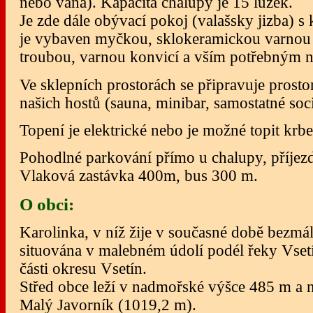
nebo vana). Kapacita chalupy je 15 lůžek.
Je zde dále obývací pokoj (valašsky jizba) 
je vybaven myčkou, sklokeramickou varnou
troubou, varnou konvicí a vším potřebným 
Ve sklepních prostorách se připravuje prosto
našich hostů (sauna, minibar, samostatné sociál
Topení je elektrické nebo je možné topit kr
Pohodlné parkování přímo u chalupy, příjezd
Vlaková zastávka 400m, bus 300 m.
O obci:
Karolinka, v níž žije v současné době bezmál
situována v malebném údolí podél řeky Vse
části okresu Vsetín.
Střed obce leží v nadmořské výšce 485 m a 
Malý Javorník (1019,2 m).