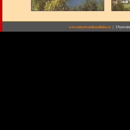
www.ubytovanikarolinka.cz
| Ubytování 