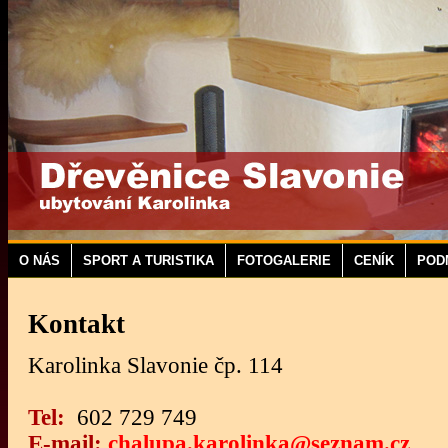
O NÁS
SPORT A TURISTIKA
FOTOGALERIE
CENÍK
POD
Kontakt
Karolinka Slavonie čp. 114
Tel:
602 729 749
E-mail:
chalupa.karolinka@seznam.cz