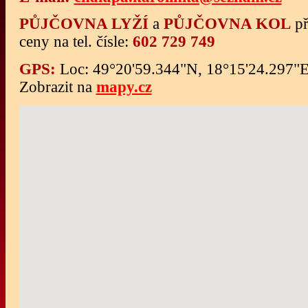
PŮJČOVNA LYŽÍ
a
PŮJČOVNA KOL
př
ceny na tel. čísle:
602 729 749
GPS:
Loc: 49°20'59.344"N, 18°15'24.297"
Zobrazit na
mapy.cz